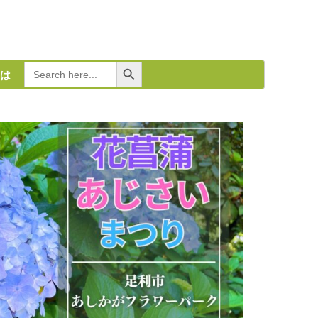
Search Button
Search
は
for: