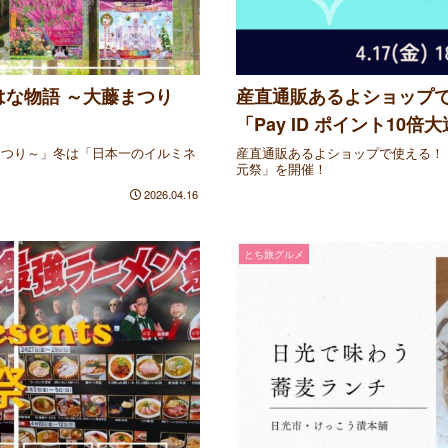
な物語 ～大藤まつり
産直通販あるよショップで使え
「Pay ID ポイント10
まつり～」冬は「日本一のイルミネ
産直通販あるよショップで使える！【4/1
元祭」を開催！
2026.04.16
とち旅グルメ