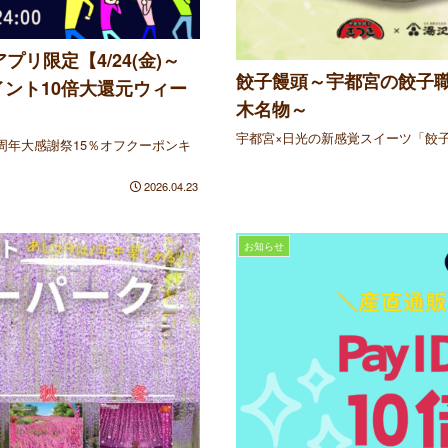
プリ限定【4/24(金)～
餃子饅頭～宇都宮の餃子
 ポイント10倍大還元ウィー
木名物～
宇都宮×日光の新感覚スイーツ「餃
周年大感謝祭15％オフクーポンキ
2026.04.23
お知らせ