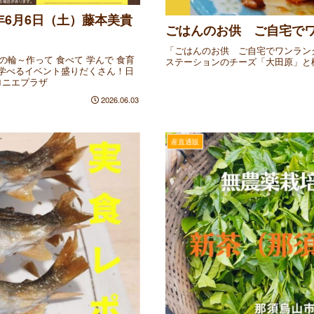
6年6月6日（土）藤本美貴
ごはんのお供 ご自宅で
「ごはんのお供 ご自宅でワンラン
みの輪～作って 食べて 学んで 食育
ステーションのチーズ「大田原」と
を学べるイベント盛りだくさん！日
マロニエプラザ
2026.06.03
産直通販