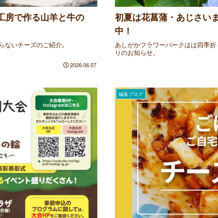
工房で作る山羊と牛の
初夏は花菖蒲・あじさい
中！
らないチーズのご紹介。
あしがかフラワーパークはは四季折
りのお知らせ。
2026.06.07
編集ブログ