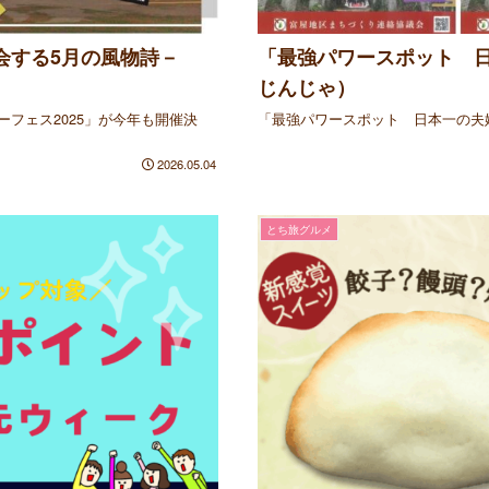
会する5月の風物詩－
「最強パワースポット 日
じんじゃ）
フェス2025」が今年も開催決
「最強パワースポット 日本一の夫
2026.05.04
とち旅グルメ