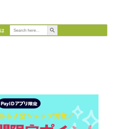
Search Button
Search
は
for: