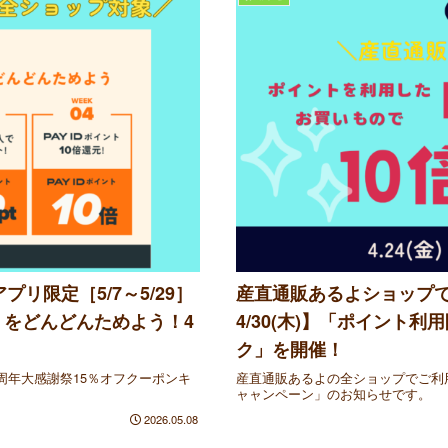
プリ限定［5/7～5/29］
産直通販あるよショップで使え
ント」をどんどんためよう！4
4/30(木)】「ポイント利
ク」を開催！
周年大感謝祭15％オフクーポンキ
産直通販あるよの全ショップでご利用
ャャンペーン」のお知らせです。
2026.05.08