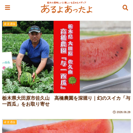
西瓜
産直通販
栃木県大田原市佐久山 高橋農園を深堀り｜幻のスイカ「与
一西瓜」をお取り寄せ
2026.06.28
産直通販