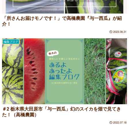
「所さんお届けモノです！」で高橋農園『与一西瓜』が紹
介！
2023.08.31
編集ブログ
＃2 栃木県大田原市「与一西瓜」幻のスイカを畑で見てき
た！（高橋農園）
2022.07.18