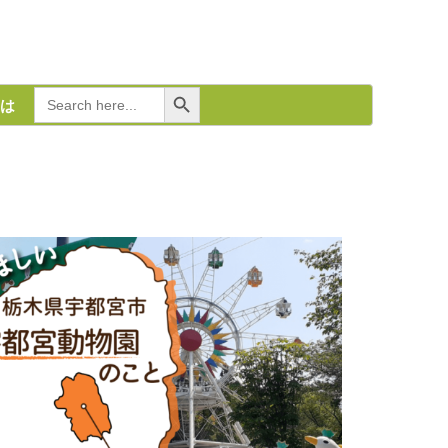
Search Button
Search
は
for: