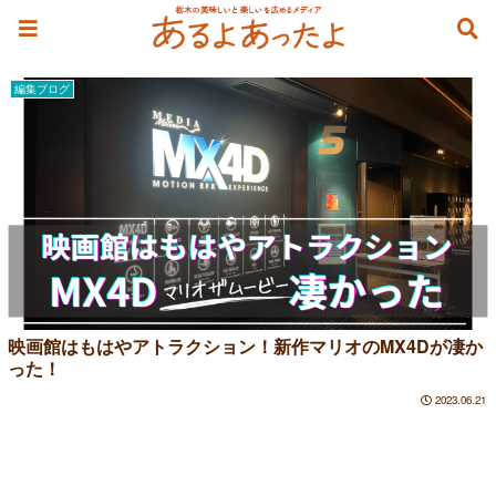
TOHOシネマズ宇都宮
編集ブログ
映画館はもはやアトラクション！新作マリオのMX4Dが凄か
った！
2023.06.21