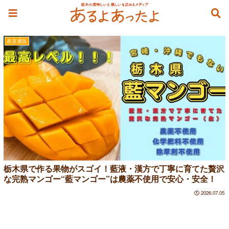
藍
産直通販
栃木県で作る果物がスゴイ！藍液・漢方で丁寧に育てた贅沢
な完熟マンゴー“藍マンゴー”は農薬不使用で安心・安全！
2026.07.05