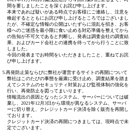
間を要しましたことを深くお詫び申し上げます。
本来であれば疑いがある時点でお客様にご連絡し、注意を
喚起するとともにお詫び申し上げるところではございまし
たが、不確定な情報の公開はいたずらに混乱を招き、お客
様へのご迷惑を最小限に食い止める対応準備を整えてから
の告知が不可欠であると判断し、発表は調査会社の調査結
果、およびカード会社との連携を待ってから行うことに致
しました。
今回の発表までお時間をいただきましたこと、重ねてお詫
び申し上げます。
5.再発防止策ならびに弊社が運営するサイトの再開について
弊社はこのたびの事態を厳粛に受け止め、調査結果を踏ま
えてシステムのセキュリティ対策および監視体制の強化を
行い、再発防止を図ってまいります。
情報流出の原因となったシステム、サーバーについては破
棄し、2021年12月3日から環境が異なるシステム、サーバ
ーに切り替え、クレジットカード決済を除く販売を再開し
ております。
クレジットカード決済の再開につきましては、現時点で未
定でございます。