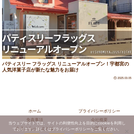
パティスリー フラッグス リニューアルオープン！宇都宮の
人気洋菓子店が新たな魅力をお届け
2025.03.05
ホーム
プライバシーポリシー
免責事項
会社概要
当ウェブサイトでは、サイトの利便性向上を目的にcookieを利用し
あるよあったよとは
お問合せ
ております。詳しくはプライバシーポリシーをご覧ください。