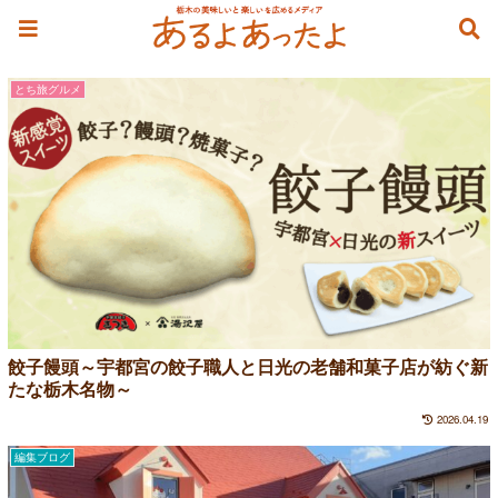
洋菓子
とち旅グルメ
餃子饅頭～宇都宮の餃子職人と日光の老舗和菓子店が紡ぐ新
たな栃木名物～
2026.04.19
編集ブログ