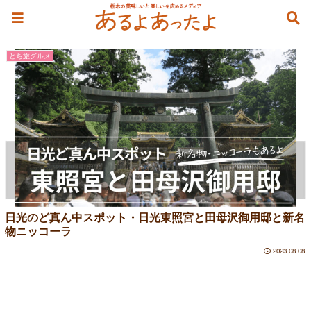
御用邸
とち旅グルメ
日光のど真ん中スポット・日光東照宮と田母沢御用邸と新名
物ニッコーラ
2023.08.08