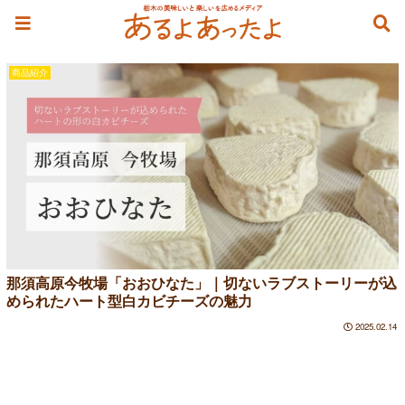
ヌーシャテルチーズ
商品紹介
那須高原今牧場「おおひなた」｜切ないラブストーリーが込
められたハート型白カビチーズの魅力
2025.02.14