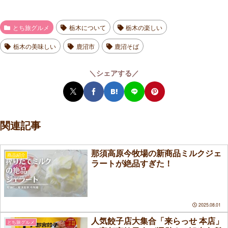
とち旅グルメ
栃木について
栃木の楽しい
栃木の美味しい
鹿沼市
鹿沼そば
＼シェアする／
関連記事
那須高原今牧場の新商品ミルクジェ
商品紹介
ラートが絶品すぎた！
2025.08.01
人気餃子店大集合「来らっせ 本店」
とち旅グルメ