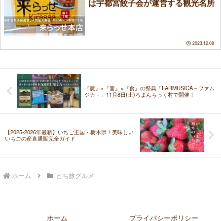
は宇都宮餃子会が運営する観光名所
2023.12.08
『農』×『音』×『食』の祭典「FARMUSICA－ファム
ジカ－」11月8日(土)ろまんちっく村で開催！
【2025-2026年最新】いちご王国・栃木県！美味しい
いちごの産直通販完全ガイド
ホーム
とち旅グルメ
ホーム
プライバシーポリシー