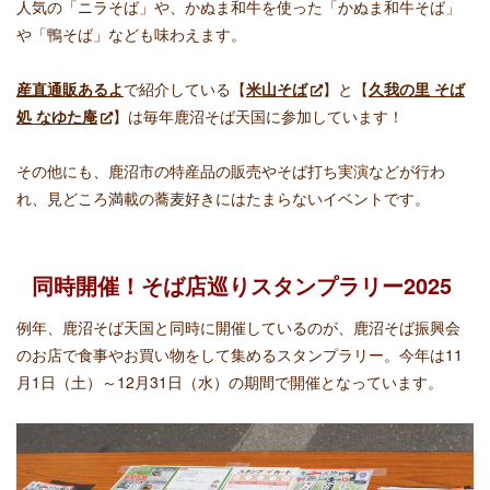
人気の「ニラそば」や、かぬま和牛を使った「かぬま和牛そば」
や「鴨そば」なども味わえます。
産直通販あるよ
で紹介している【
米山そば
】と【
久我の里 そば
処 なゆた庵
】は毎年鹿沼そば天国に参加しています！
その他にも、鹿沼市の特産品の販売やそば打ち実演などが行わ
れ、見どころ満載の蕎麦好きにはたまらないイベントです。
同時開催！そば店巡りスタンプラリー2025
例年、鹿沼そば天国と同時に開催しているのが、鹿沼そば振興会
のお店で食事やお買い物をして集めるスタンプラリー。今年は11
月1日（土）～12月31日（水）の期間で開催となっています。