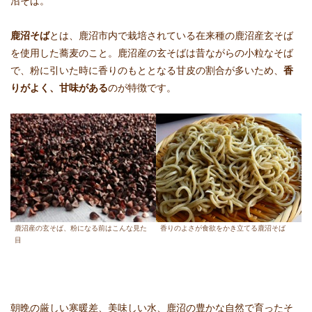
鹿沼そば
とは、鹿沼市内で栽培されている在来種の鹿沼産玄そば
を使用した蕎麦のこと。鹿沼産の玄そばは昔ながらの小粒なそば
で、粉に引いた時に香りのもととなる甘皮の割合が多いため、
香
りがよく、甘味がある
のが特徴です。
鹿沼産の玄そば、粉になる前はこんな見た
香りのよさが食欲をかき立てる鹿沼そば
目
朝晩の厳しい寒暖差、美味しい水、鹿沼の豊かな自然で育ったそ