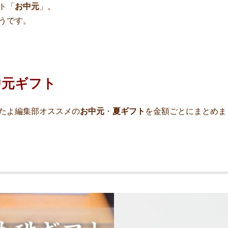
ト「
お中元
」。
うです。
中元ギフト
たよ編集部オススメの
お中元
・
夏ギフト
を金額ごとにまとめま