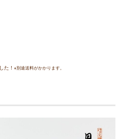
した！
※別途送料
が
かかります。