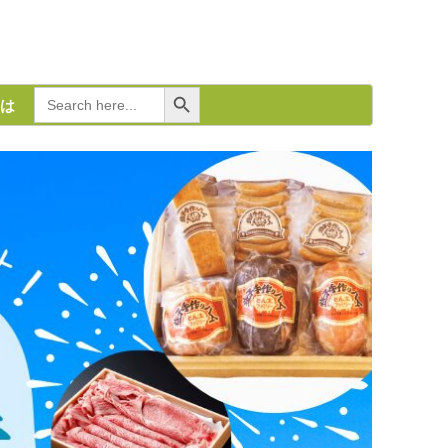
Search Button
Search
は
for: